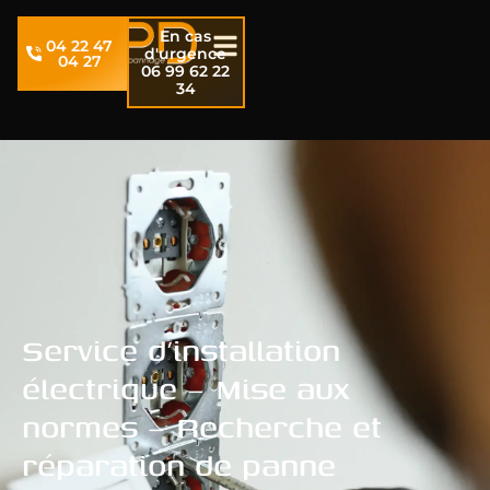
En cas
04 22 47
d'urgence
04 27
06 99 62 22
34
Service d’installation
électrique – Mise aux
normes – Recherche et
réparation de panne