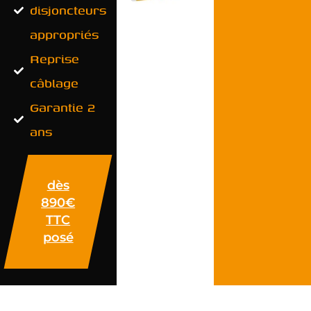
disjoncteurs
appropriés
Reprise
câblage
Garantie 2
ans
dès
890€
TTC
posé