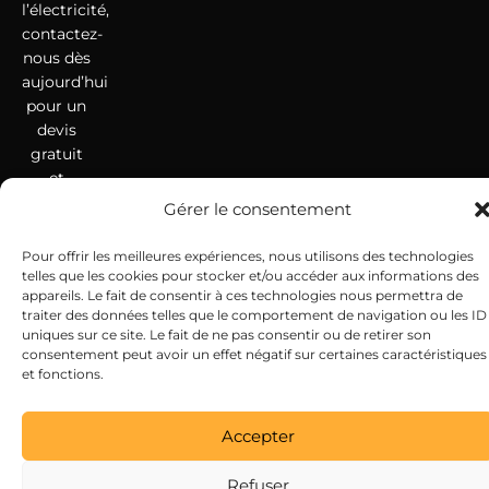
l’électricité,
contactez-
nous dès
aujourd’hui
pour un
devis
gratuit
et
personnalisé
Gérer le consentement
!
Pour offrir les meilleures expériences, nous utilisons des technologies
telles que les cookies pour stocker et/ou accéder aux informations des
appareils. Le fait de consentir à ces technologies nous permettra de
traiter des données telles que le comportement de navigation ou les ID
uniques sur ce site. Le fait de ne pas consentir ou de retirer son
consentement peut avoir un effet négatif sur certaines caractéristiques
et fonctions.
Accepter
Refuser