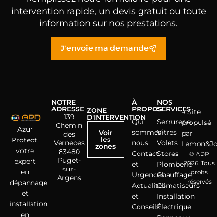
intervention rapide, un devis gratuit ou toute
information sur nos prestations.
J'envoie ma demande
NOTRE
À
NOS
ADRESSE
PROPOS
SERVICES
ZONE
→ Site
139
D'INTERVENTION
Qui
Serrurerie
propulsé
Chemin
Azur
sommes-
Vitres
Voir
par
des
les
Protect,
Vernedes
nous
Volets
Lemon&J
zones
votre
83480
Contact
Stores
© ADP
Puget-
expert
2026. Tous
et
Plomberie
sur-
en
droits
Urgences
Chauffage
Argens
réservés
dépannage
Actualités
Climatiseurs
et
et
Installation
installation
Conseils
Électrique
en