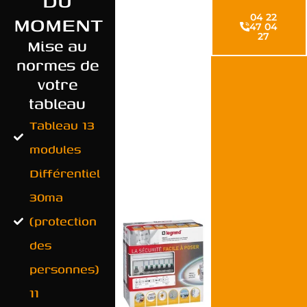
DU
MOMENT
04 22
47 04
27
Mise au
normes de
votre
tableau
Tableau 13
modules
Différentiel
30ma
(protection
des
personnes)
11