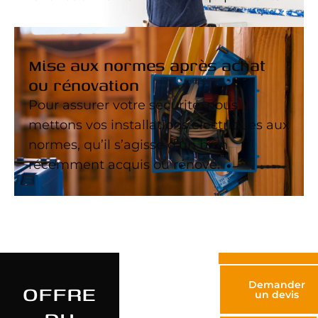
Mise aux normes après achat
ou rénovation
Pour assurer votre sécurité, nous
mettons vos installations électriques aux
normes, qu’il s’agisse d’un bien
récemment acquis ou rénové.
OFFRE
Demander
un devis