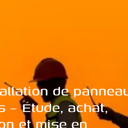
tallation de pannea
s – Étude, achat,
on et mise en