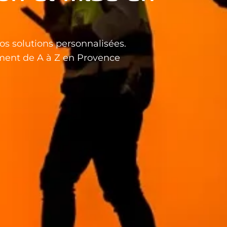
os solutions personnalisées.
ment de A à Z en Provence