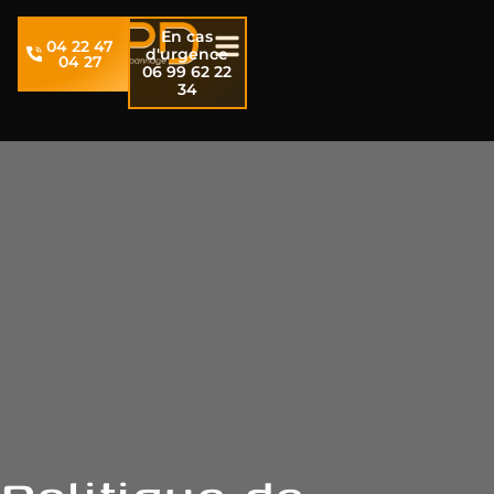
En cas
04 22 47
d'urgence
04 27
06 99 62 22
34