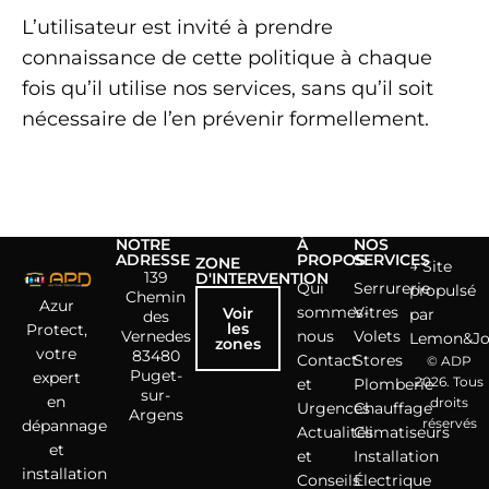
L’utilisateur est invité à prendre
connaissance de cette politique à chaque
fois qu’il utilise nos services, sans qu’il soit
nécessaire de l’en prévenir formellement.
NOTRE
À
NOS
ADRESSE
PROPOS
SERVICES
ZONE
→ Site
139
D'INTERVENTION
Qui
Serrurerie
propulsé
Chemin
Azur
sommes-
Vitres
Voir
par
des
les
Protect,
Vernedes
nous
Volets
Lemon&J
zones
votre
83480
Contact
Stores
© ADP
Puget-
expert
2026. Tous
et
Plomberie
sur-
en
droits
Urgences
Chauffage
Argens
réservés
dépannage
Actualités
Climatiseurs
et
et
Installation
installation
Conseils
Électrique