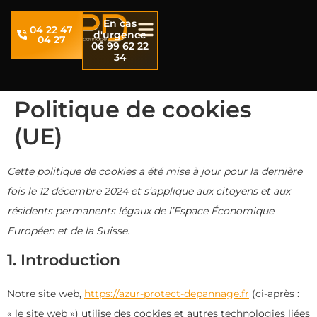
En cas
04 22 47
d'urgence
04 27
06 99 62 22
34
Politique de cookies
(UE)
Cette politique de cookies a été mise à jour pour la dernière
fois le 12 décembre 2024 et s’applique aux citoyens et aux
résidents permanents légaux de l’Espace Économique
Européen et de la Suisse.
1. Introduction
Notre site web,
https://azur-protect-depannage.fr
(ci-après :
« le site web ») utilise des cookies et autres technologies liées