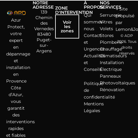
NOTRE
À
NOS
ADRESSE
PROPOS
SERVICES
ZONE
→ Site
139
D'INTERVENTION
Qui
Serrurerie
propulsé
Chemin
Azur
sommes-
Vitres
Voir
par
des
les
Protect,
Vernedes
nous
Volets
Lemon&J
zones
votre
83480
Contact
Stores
© ADP
Puget-
expert
2026. Tous
et
Plomberie
sur-
en
droits
Urgences
Chauffage
Argens
réservés
dépannage
Actualités
Climatiseurs
et
et
Installation
installation
Conseils
Électrique
en
Panneaux
Provence
Photovoltaïques
Politique
Côte
Rénovation
de
d’Azur,
confidentialité
vous
Mentions
garantit
Légales
des
interventions
rapides
et fiables