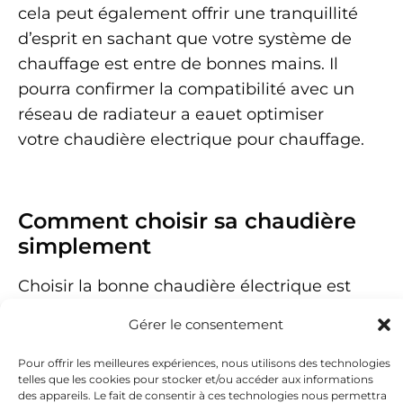
cela peut également offrir une tranquillité
d’esprit en sachant que votre système de
chauffage est entre de bonnes mains. Il
pourra confirmer la compatibilité avec un
réseau de radiateur a eauet optimiser
votre chaudière electrique pour chauffage.
Comment choisir sa chaudière
simplement
Choisir la bonne chaudière électrique est
essentiel pour garantir le confort de votre
Gérer le consentement
maison tout en optimisant l’efficacité
énergétique. En tenant compte de la taille
Pour offrir les meilleures expériences, nous utilisons des technologies
telles que les cookies pour stocker et/ou accéder aux informations
de votre habitation, de votre budget et des
des appareils. Le fait de consentir à ces technologies nous permettra