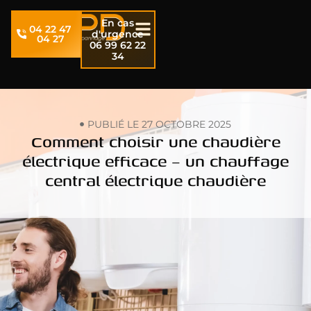
En cas
04 22 47
d'urgence
04 27
06 99 62 22
34
PUBLIÉ LE
27 OCTOBRE 2025
Comment choisir une chaudière
électrique efficace – un chauffage
central électrique chaudière